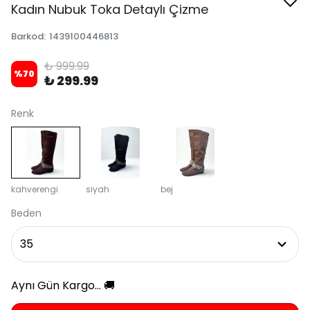
Kadın Nubuk Toka Detaylı Çizme
Barkod
:
1439100446813
₺ 999.99
%
70
₺ 299.99
Renk
kahverengi
siyah
bej
Beden
Aynı Gün Kargo... 🚚