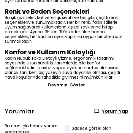
aynı zamanda modern bir dokunuş katmaktadır.
Renk ve Beden Seçenekleri
Bu şık çizmeler, kahverengi, siyah ve bej gibi çeşitli renk
seçenekleriyle sunulmaktadır. Her bir renk, farklı stillerle
uyum sağlayarak kullanıcıların kişisel zevklerine hitap
etmektedir. Ayrıca, 35’ten 39’a kadar olan beden
seçenekleri, her kadının ayak yapısına uygun bir alternatif
sunmaktadır.
Konfor ve Kullanım Kolaylığı
Kadın Nubuk Toka Detaylı Çizme, ergonomik tasarımı
sayesinde uzun süreli kullanımlarda bile konfor
sağlamaktadır. İç astar yapısı, ayakların nefes almasına
olanak tanırken, dış yüzeyin suya dayanıklı olması, çeşitli
hava koşullarında rahatlıkla giyilmesini mümkün kılar.
Devamını Göster
Yorumlar
Yorum Yap
Bu ürün için henüz yorum
Sadece görsel olan
yapılmamış.