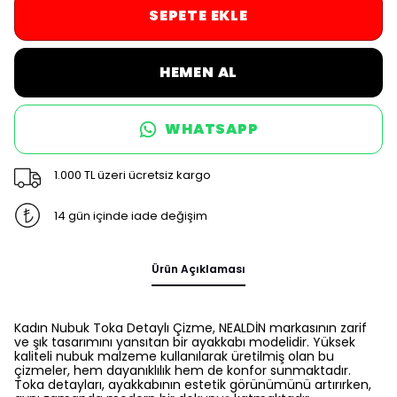
SEPETE EKLE
HEMEN AL
WHATSAPP
1.000 TL üzeri ücretsiz kargo
14 gün içinde iade değişim
Ürün Açıklaması
Kadın Nubuk Toka Detaylı Çizme, NEALDİN markasının zarif
ve şık tasarımını yansıtan bir ayakkabı modelidir. Yüksek
kaliteli nubuk malzeme kullanılarak üretilmiş olan bu
çizmeler, hem dayanıklılık hem de konfor sunmaktadır.
Toka detayları, ayakkabının estetik görünümünü artırırken,