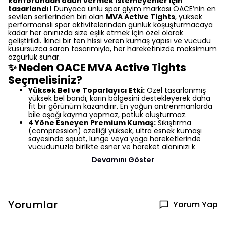
konforundan ödün vermek istemeyenler için
tasarlandı!
Dünyaca ünlü spor giyim markası OACE’nin en
sevilen serilerinden biri olan
MVA Active Tights
, yüksek
performanslı spor aktivitelerinden günlük koşuşturmacaya
kadar her anınızda size eşlik etmek için özel olarak
geliştirildi. İkinci bir ten hissi veren kumaş yapısı ve vücudu
kusursuzca saran tasarımıyla, her hareketinizde maksimum
özgürlük sunar.
✨ Neden OACE MVA Active Tights
Seçmelisiniz?
Yüksek Bel ve Toparlayıcı Etki:
Özel tasarlanmış
yüksek bel bandı, karın bölgesini destekleyerek daha
fit bir görünüm kazandırır. En yoğun antrenmanlarda
bile aşağı kayma yapmaz, potluk oluşturmaz.
4 Yöne Esneyen Premium Kumaş:
Sıkıştırma
(compression) özelliği yüksek, ultra esnek kumaşı
sayesinde squat, lunge veya yoga hareketlerinde
vücudunuzla birlikte esner ve hareket alanınızı k
Devamını Göster
Yorumlar
Yorum Yap