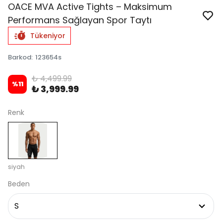
OACE MVA Active Tights – Maksimum
Performans Sağlayan Spor Taytı
Tükeniyor
Barkod
:
123654s
₺ 4,499.99
%
11
₺ 3,999.99
Renk
siyah
Beden