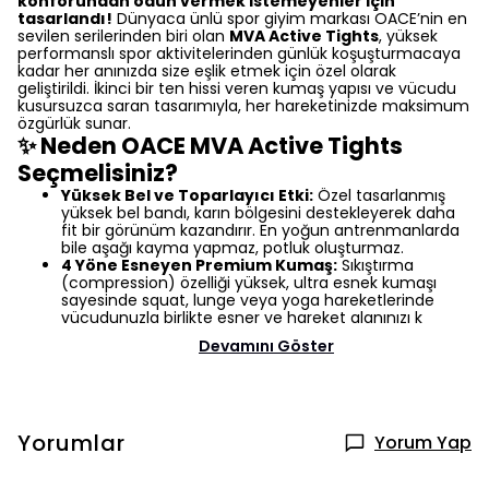
konforundan ödün vermek istemeyenler için
tasarlandı!
Dünyaca ünlü spor giyim markası OACE’nin en
sevilen serilerinden biri olan
MVA Active Tights
, yüksek
performanslı spor aktivitelerinden günlük koşuşturmacaya
kadar her anınızda size eşlik etmek için özel olarak
geliştirildi. İkinci bir ten hissi veren kumaş yapısı ve vücudu
kusursuzca saran tasarımıyla, her hareketinizde maksimum
özgürlük sunar.
✨ Neden OACE MVA Active Tights
Seçmelisiniz?
Yüksek Bel ve Toparlayıcı Etki:
Özel tasarlanmış
yüksek bel bandı, karın bölgesini destekleyerek daha
fit bir görünüm kazandırır. En yoğun antrenmanlarda
bile aşağı kayma yapmaz, potluk oluşturmaz.
4 Yöne Esneyen Premium Kumaş:
Sıkıştırma
(compression) özelliği yüksek, ultra esnek kumaşı
sayesinde squat, lunge veya yoga hareketlerinde
vücudunuzla birlikte esner ve hareket alanınızı k
Devamını Göster
Yorumlar
Yorum Yap