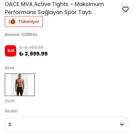
OACE MVA Active Tights – Maksimum
Performans Sağlayan Spor Taytı
Tükeniyor
Barkod
:
123654s
₺ 4,499.99
%
11
₺ 3,999.99
Renk
siyah
Beden