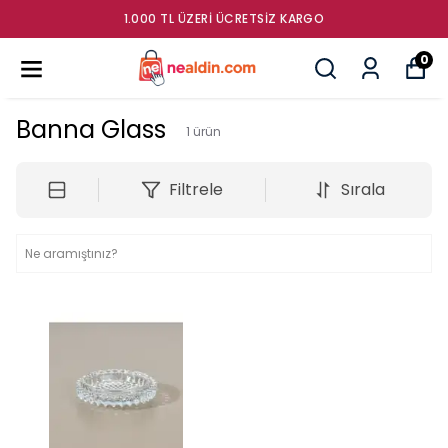
1.000 TL ÜZERI ÜCRETSIZ KARGO
0
Banna Glass
1
ürün
Filtrele
Sırala