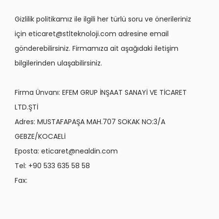
Gizlilik politikamız ile ilgili her türlü soru ve önerileriniz
için
eticaret@stlteknoloji.com
adresine email
gönderebilirsiniz. Firmamıza ait aşağıdaki iletişim
bilgilerinden ulaşabilirsiniz.
Firma Ünvanı: EFEM GRUP İNŞAAT SANAYİ VE TİCARET
LTD.ŞTİ
Adres: MUSTAFAPAŞA MAH.707 SOKAK NO:3/A
GEBZE/KOCAELİ
Eposta:
eticaret@nealdin.com
Tel: +90 533 635 58 58
Fax: