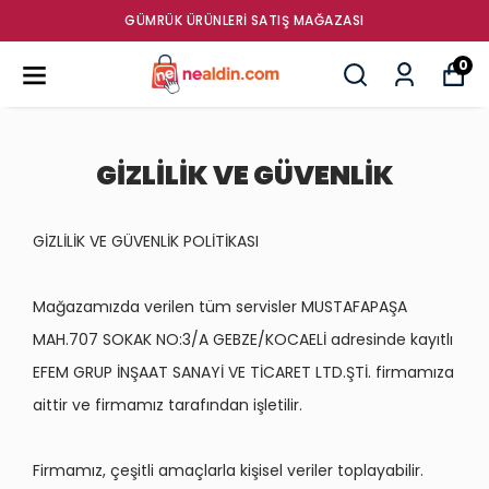
GÜMRÜK ÜRÜNLERI SATIŞ MAĞAZASI
0
GİZLİLİK VE GÜVENLİK
GİZLİLİK VE GÜVENLİK POLİTİKASI
Mağazamızda verilen tüm servisler MUSTAFAPAŞA
MAH.707 SOKAK NO:3/A GEBZE/KOCAELİ adresinde kayıtlı
EFEM GRUP İNŞAAT SANAYİ VE TİCARET LTD.ŞTİ. firmamıza
aittir ve firmamız tarafından işletilir.
Firmamız, çeşitli amaçlarla kişisel veriler toplayabilir.