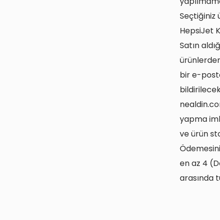
yapılmama
Seçtiğiniz
HepsiJet Ka
Satın aldığ
ürünlerden
bir e-post
bildirilecek
nealdin.com
yapma imkâ
ve ürün s
Ödemesini 
en az 4 (D
arasında t