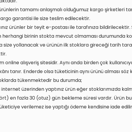
ktadır.
 ürünlerin tamamı anlaşmalı olduğumuz kargo şirketleri ta
rgo garantisi ile size teslim edilecektir.
ınız ürünler bir teyit e-postası ile tarafınıza bildirilecektir.
 herhangi birinin stokta mevcut olmaması durumunda konu i
a size yollanacak ve ürünün ilk stoklara gireceği tarih tara
tir.
 online alışveriş sitesidir. Aynı anda birden çok kullanıcıya
nı tanır. Enderde olsa tüketicinin aynı ürünü alması söz
toklarda tükenmektedir bu durumda;
internet üzerinden yaptınız ürün eğer stoklarımızda kal
ört) en fazla 30 (otuz) gün bekleme süresi vardır. Ürün bu 
üketiciye verilemez ise yaptığı ödeme kendisine iade edilir