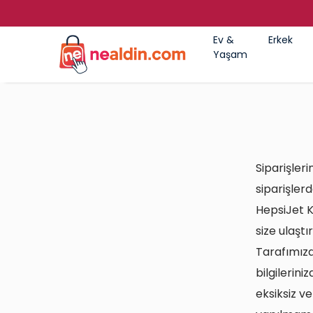
Ev &
Erkek
Yaşam
Siparişler
siparişlerd
HepsiJet Ka
size ulaştı
Tarafımızd
bilgilerini
eksiksiz v