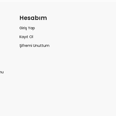
m
Hesabım
Giriş Yap
Kayıt Ol
Şifremi Unuttum
mu