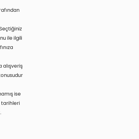
rafından
 Seçtiğiniz
le ilgili
fınıza
 alışveriş
 konusudur
mamış ise
tarihleri
.