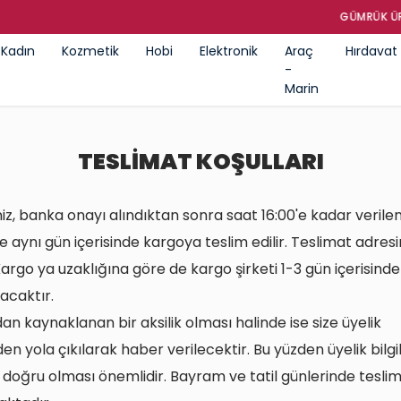
GÜMRÜK ÜRÜNLERI SATIŞ MAĞAZASI
Kadın
Kozmetik
Hobi
Elektronik
Araç
Hırdavat
-
Marin
TESLİMAT KOŞULLARI
iniz, banka onayı alındıktan sonra saat 16:00'e kadar verile
e aynı gün içerisinde kargoya teslim edilir. Teslimat adresi
rgo ya uzaklığına göre de kargo şirketi 1-3 gün içerisinde s
racaktır.
an kaynaklanan bir aksilik olması halinde ise size üyelik
zden yola çıkılarak haber verilecektir. Bu yüzden üyelik bilgil
e doğru olması önemlidir. Bayram ve tatil günlerinde tesli