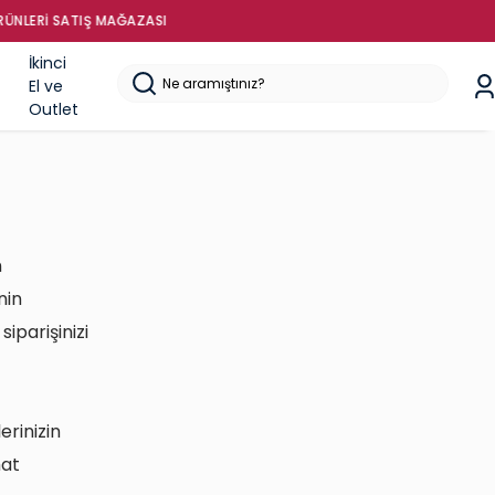
İkinci
El ve
Outlet
n
nin
iparişinizi
erinizin
mat