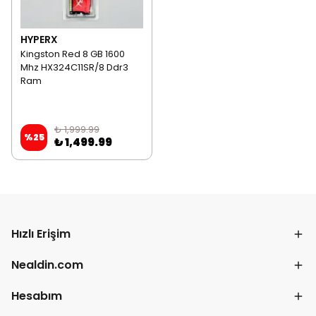
HYPERX
Kingston Red 8 GB 1600
Mhz HX324C11SR/8 Ddr3
Ram
₺ 1,999.99
%
25
₺ 1,499.99
Hızlı Erişim
Nealdin.com
Hesabım