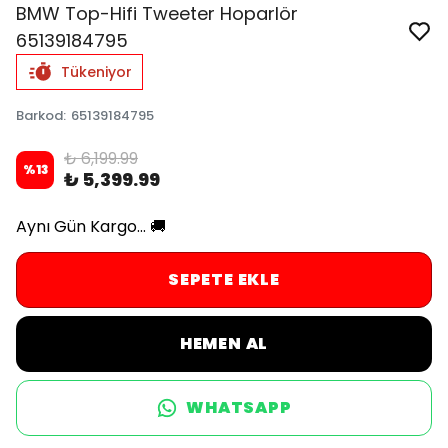
BMW Top-Hifi Tweeter Hoparlör
65139184795
Tükeniyor
Barkod
:
65139184795
₺ 6,199.99
%
13
₺ 5,399.99
Aynı Gün Kargo... 🚚
SEPETE EKLE
HEMEN AL
WHATSAPP