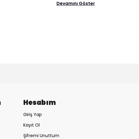
Devamını Göster
m
Hesabım
Giriş Yap
Kayıt Ol
Şifremi Unuttum