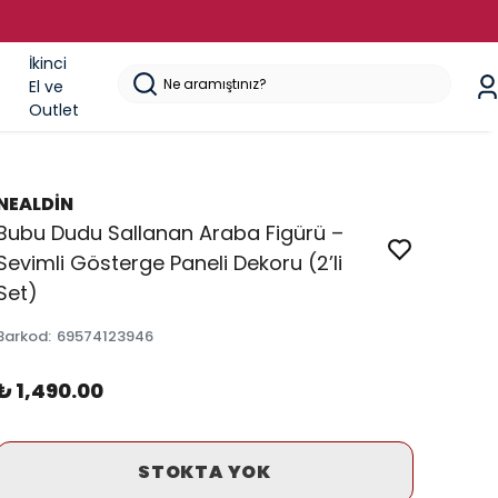
İkinci
El ve
Outlet
NEALDİN
Bubu Dudu Sallanan Araba Figürü –
Sevimli Gösterge Paneli Dekoru (2’li
Set)
Barkod
:
69574123946
₺ 1,490.00
STOKTA YOK