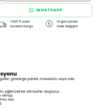
WHATSAPP
1.000 TL üzeri
14 gün içinde
ücretsiz kargo
iade değişim
rasyonu
figürler; gösterge paneli, masaüstü veya oda
r, eğlenceli bir atmosfer oluşturur.
e olmaz.
mcı olur.
z.