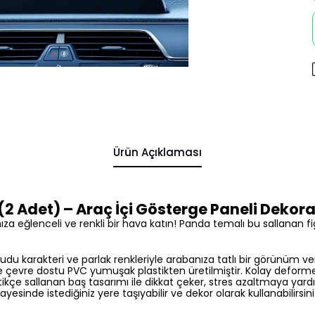
Ürün Açıklaması
2 Adet) – Araç İçi Gösterge Paneli Deko
nıza eğlenceli ve renkli bir hava katın! Panda temalı bu sallanan 
du karakteri ve parlak renkleriyle arabanıza tatlı bir görünüm veri
e çevre dostu PVC yumuşak plastikten üretilmiştir. Kolay deform
ikçe sallanan baş tasarımı ile dikkat çeker, stres azaltmaya yardı
esinde istediğiniz yere taşıyabilir ve dekor olarak kullanabilirsini