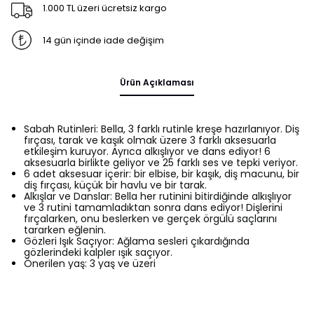
1.000 TL üzeri ücretsiz kargo
14 gün içinde iade değişim
Ürün Açıklaması
Sabah Rutinleri: Bella, 3 farklı rutinle kreşe hazırlanıyor. Diş
fırçası, tarak ve kaşık olmak üzere 3 farklı aksesuarla
etkileşim kuruyor. Ayrıca alkışlıyor ve dans ediyor! 6 ​​
aksesuarla birlikte geliyor ve 25 farklı ses ve tepki veriyor.
6 adet aksesuar içerir: bir elbise, bir kaşık, diş macunu, bir
diş fırçası, küçük bir havlu ve bir tarak.
Alkışlar ve Danslar: Bella her rutinini bitirdiğinde alkışlıyor
ve 3 rutini tamamladıktan sonra dans ediyor! Dişlerini
fırçalarken, onu beslerken ve gerçek örgülü saçlarını
tararken eğlenin.
Gözleri Işık Saçıyor: Ağlama sesleri çıkardığında
gözlerindeki kalpler ışık saçıyor.
Önerilen yaş: 3 yaş ve üzeri