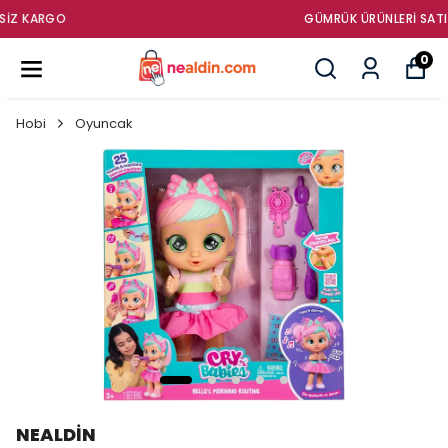
GÜMRÜK ÜRÜNLERI SATIŞ MAĞAZASI
0
Hobi
Oyuncak
NEALDİN