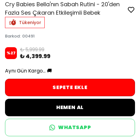
Cry Babies Bella'nın Sabah Rutini - 20'den
Fazla Ses Çıkaran Etkileşimli Bebek
Tükeniyor
Barkod
:
00491
₺ 5,999.99
%
27
₺ 4,399.99
Aynı Gün Kargo... 🚚
SEPETE EKLE
HEMEN AL
WHATSAPP