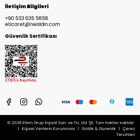
İletişim Bilgileri
+90 533 635 5858
eticaret@nealdin.com
Güvenlik Sertifikası
© 2026 Efem Grup İnşaat San. ve Tic. Ltd. Şti. Tüm hakları saklıdır.
|
Kişisel Verilerin Korunması
|
Gizlilik & Güvenlik
|
Çerez
Tercihleri