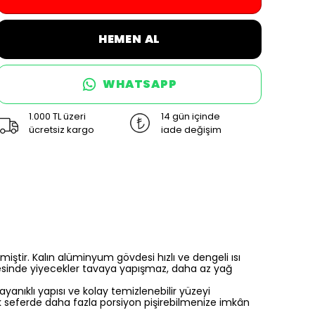
HEMEN AL
WHATSAPP
1.000 TL üzeri
14 gün içinde
ücretsiz kargo
iade değişim
ştir. Kalın alüminyum gövdesi hızlı ve dengeli ısı
yesinde yiyecekler tavaya yapışmaz, daha az yağ
yanıklı yapısı ve kolay temizlenebilir yüzeyi
k seferde daha fazla porsiyon pişirebilmenize imkân