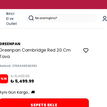
İkinci
El ve
Outlet
GREENPAN
Greenpan Cambridge Red 20 Cm
Tava
Barkod
:
2159446936393
₺ 6,499.99
%
15
₺ 5,499.99
Aynı Gün Kargo... 🚚
SEPETE EKLE