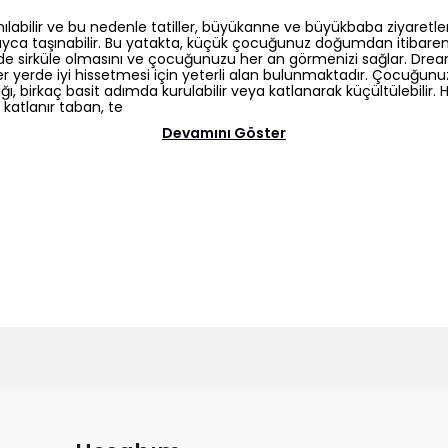
anılabilir ve bu nedenle tatiller, büyükanne ve büyükbaba ziyare
ayca taşınabilir. Bu yatakta, küçük çocuğunuz doğumdan itibare
e sirküle olmasını ve çocuğunuzu her an görmenizi sağlar. Dream N 
r yerde iyi hissetmesi için yeterli alan bulunmaktadır. Çocuğunuz 
ı, birkaç basit adımda kurulabilir veya katlanarak küçültülebilir. H
 katlanır taban, te
Devamını Göster