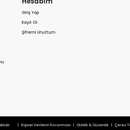
m
Hesabım
Giriş Yap
Kayıt Ol
Şifremi Unuttum
mu
saklıdır.
|
Kişisel Verilerin Korunması
|
Gizlilik & Güvenlik
|
Çerez Te