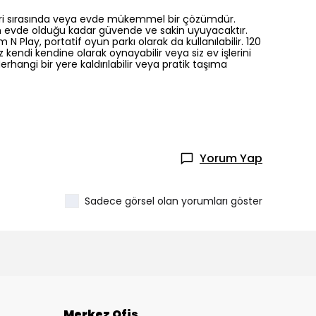
tleri sırasında veya evde mükemmel bir çözümdür.
n evde olduğu kadar güvende ve sakin uyuyacaktır.
Play, portatif oyun parkı olarak da kullanılabilir. 120
kendi kendine olarak oynayabilir veya siz ev işlerini
erhangi bir yere kaldırılabilir veya pratik taşıma
Yorum Yap
Sadece görsel olan yorumları göster
Merkez Ofis