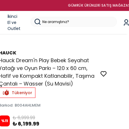
İkinci
El ve
Outlet
HAUCK
Hauck Dream'n Play Bebek Seyahat
Yatağı ve Oyun Parkı – 120 x 60 cm,
Hafif ve Kompakt Katlanabilir, Taşıma
Çantalı – Wasser (Su Mavisi)
Tükeniyor
Barkod
:
B004AHLMEM
₺ 6,999.99
%
11
₺ 6,199.99