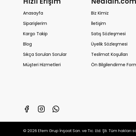
Hızlı Erişim
Nealdin.co
Anasayfa
Biz Kimiz
Siparişlerim
İletişim
Kargo Takip
Satış Sözleşmesi
Blog
Üyelik Sözleşmesi
Sıkça Sorulan Sorular
Teslimat Koşulları
Müşteri Hizmetleri
Ön Bilgilendirme For
© 2026 Efem Grup İnşaat San. ve Tic. Ltd. Şti. Tüm hakları 