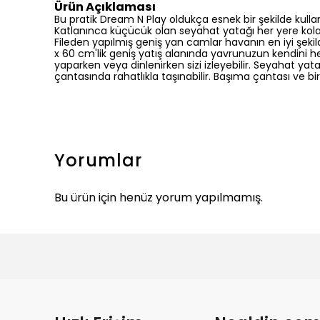
Ürün Açıklaması
Bu pratik Dream N Play oldukça esnek bir şekilde kull
Katlanınca küçücük olan seyahat yatağı her yere kol
Fileden yapılmış geniş yan camlar havanın en iyi şekild
x 60 cm'lik geniş yatış alanında yavrunuzun kendini he
yaparken veya dinlenirken sizi izleyebilir. Seyahat yatağ
çantasında rahatlıkla taşınabilir. Başıma çantası ve bir
Yorumlar
Bu ürün için henüz yorum yapılmamış.