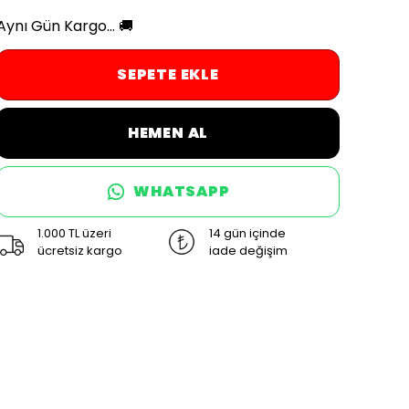
Aynı Gün Kargo... 🚚
SEPETE EKLE
HEMEN AL
WHATSAPP
1.000 TL üzeri
14 gün içinde
ücretsiz kargo
iade değişim