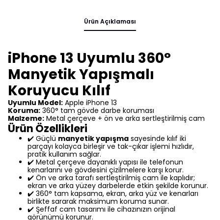
Ürün Açıklaması
iPhone 13 Uyumlu 360°
Manyetik Yapışmalı
Koruyucu Kılıf
Uyumlu Model:
Apple iPhone 13
Koruma:
360° tam gövde darbe koruması
Malzeme:
Metal çerçeve + ön ve arka sertleştirilmiş cam
Ürün Özellikleri
✔️ Güçlü
manyetik yapışma
sayesinde kılıf iki
parçayı kolayca birleşir ve tak-çıkar işlemi hızlıdır,
pratik kullanım sağlar.
✔️ Metal çerçeve dayanıklı yapısı ile telefonun
kenarlarını ve gövdesini çizilmelere karşı korur.
✔️ Ön ve arka tarafı sertleştirilmiş cam ile kaplıdır;
ekran ve arka yüzey darbelerde etkin şekilde korunur.
✔️ 360° tam kapsama, ekran, arka yüz ve kenarları
birlikte sararak maksimum koruma sunar.
✔️ Şeffaf cam tasarımı ile cihazınızın orijinal
görünümü korunur.