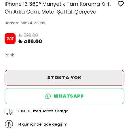
iPhone 13 360° Manyetik Tam Koruma Kılıf,
Ön Arka Cam, Metal Şeffaf Çerçeve
Barkod
:
69574123995
₺ 599.00
%
17
₺ 499.00
Renk
STOKTA YOK
WHATSAPP
1.000 TL üzeri ücretsiz kargo
14 gün içinde iade değişim