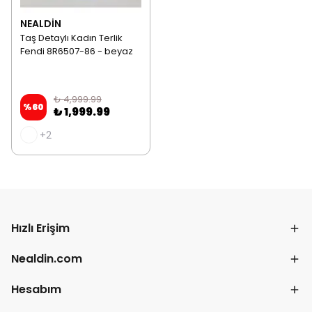
NEALDİN
Taş Detaylı Kadın Terlik
Fendi 8R6507-86 - beyaz
₺ 4,999.99
%
60
₺ 1,999.99
+2
Hızlı Erişim
Nealdin.com
Hesabım