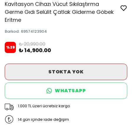
Kavitasyon Cihazı Vücut Sıkılaştırma
Germe Gıdı Selülit Çatlak Giderme Göbek
Eritme
Barkod
:
69574123904
₺ 20,990.00
%
29
₺ 14,900.00
STOKTA YOK
WHATSAPP
1.000 TL üzeri ücretsiz kargo
14 gün içinde iade değişim