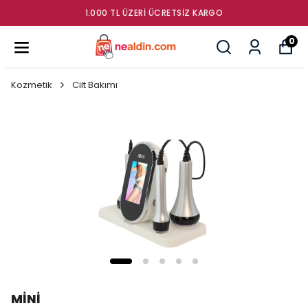
GÜMRÜK ÜRÜNLERI SATIŞ MAĞAZAS
0
Kozmetik
Cilt Bakımı
MİNİ