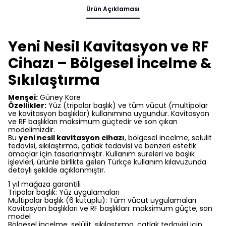
Ürün Açıklaması
Yeni Nesil Kavitasyon ve RF
Cihazı – Bölgesel İncelme &
Sıkılaştırma
Menşei:
Güney Kore
Özellikler:
Yüz (tripolar başlık) ve tüm vücut (multipolar
ve kavitasyon başlıklar) kullanımına uygundur. Kavitasyon
ve RF başlıkları maksimum güçtedir ve son çıkan
modelimizdir.
Bu
yeni nesil kavitasyon cihazı
, bölgesel incelme, selülit
tedavisi, sıkılaştırma, çatlak tedavisi ve benzeri estetik
amaçlar için tasarlanmıştır. Kullanım süreleri ve başlık
işlevleri, ürünle birlikte gelen Türkçe kullanım kılavuzunda
detaylı şekilde açıklanmıştır.
1 yıl mağaza garantili
Tripolar başlık: Yüz uygulamaları
Multipolar başlık (6 kutuplu): Tüm vücut uygulamaları
Kavitasyon başlıkları ve RF başlıkları: maksimum güçte, son
model
Bölgesel incelme, selülit, sıkılaştırma, çatlak tedavisi için