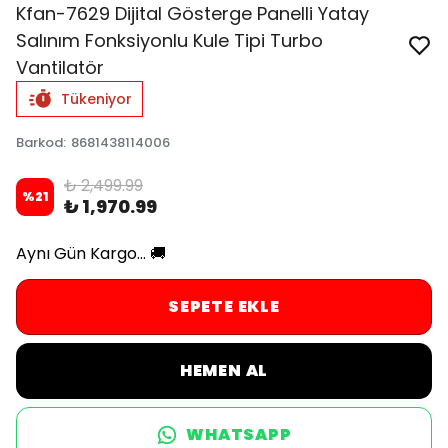
Kfan-7629 Dijital Gösterge Panelli Yatay
Salınım Fonksiyonlu Kule Tipi Turbo
Vantilatör
Tükeniyor
Barkod
:
8681438114006
₺ 2,499.99
%
21
₺ 1,970.99
Aynı Gün Kargo... 🚚
SEPETE EKLE
HEMEN AL
WHATSAPP