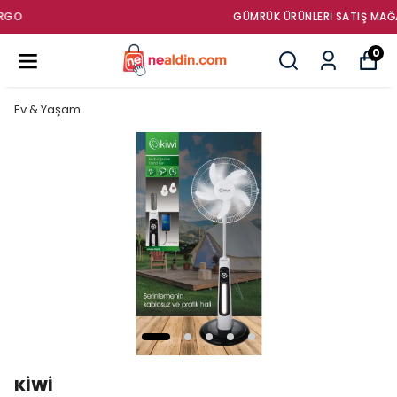
GÜMRÜK ÜRÜNLERI SATIŞ MAĞAZASI
0
Ev & Yaşam
KİWİ