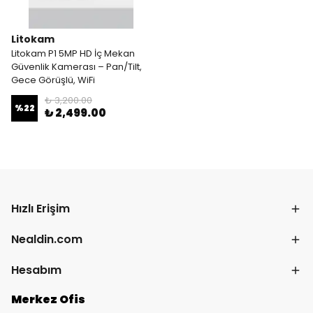
Litokam
Litokam P1 5MP HD İç Mekan
Güvenlik Kamerası – Pan/Tilt,
Gece Görüşlü, WiFi
₺ 3,200.00
%
22
₺ 2,499.00
Hızlı Erişim
Nealdin.com
Hesabım
Merkez Ofis