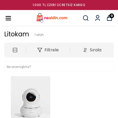
1.000 TL ÜZERI ÜCRETSIZ KARGO
0
Litokam
1
ürün
Filtrele
Sırala