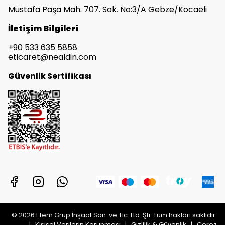
Mustafa Paşa Mah. 707. Sok. No:3/A Gebze/Kocaeli
İletişim Bilgileri
+90 533 635 5858
eticaret@nealdin.com
Güvenlik Sertifikası
© 2026 Efem Grup İnşaat San. ve Tic. Ltd. Şti. Tüm hakları saklıdır.
|
Kişisel Verilerin Korunması
|
Gizlilik & Güvenlik
|
Çerez