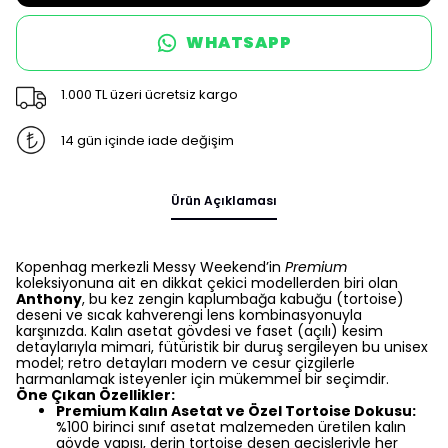
WHATSAPP
1.000 TL üzeri ücretsiz kargo
14 gün içinde iade değişim
Ürün Açıklaması
Kopenhag merkezli Messy Weekend’in
Premium
koleksiyonuna ait en dikkat çekici modellerden biri olan
Anthony
, bu kez zengin kaplumbağa kabuğu (tortoise)
deseni ve sıcak kahverengi lens kombinasyonuyla
karşınızda. Kalın asetat gövdesi ve faset (açılı) kesim
detaylarıyla mimari, fütüristik bir duruş sergileyen bu unisex
model; retro detayları modern ve cesur çizgilerle
harmanlamak isteyenler için mükemmel bir seçimdir.
Öne Çıkan Özellikler:
Premium Kalın Asetat ve Özel Tortoise Dokusu:
%100 birinci sınıf asetat malzemeden üretilen kalın
gövde yapısı, derin tortoise desen geçişleriyle her