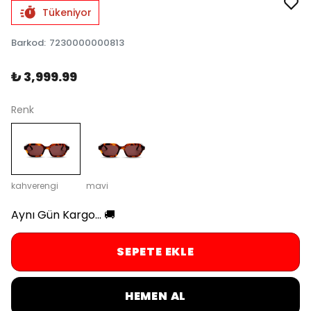
Tükeniyor
Barkod
:
7230000000813
₺ 3,999.99
Renk
kahverengi
mavi
Aynı Gün Kargo... 🚚
SEPETE EKLE
HEMEN AL