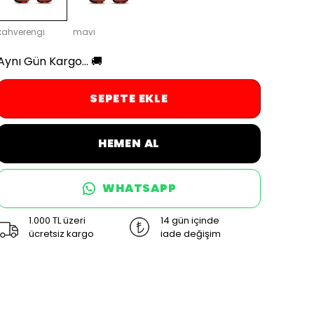
kahverengi
mavi
Aynı Gün Kargo... 🚚
SEPETE EKLE
HEMEN AL
WHATSAPP
1.000 TL üzeri
14 gün içinde
ücretsiz kargo
iade değişim