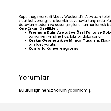
Kopenhag merkezli Messy Weekend’in
Premium
kolek
sıcak kahverengi lens kombinasyonuyla karşınızda. Kalı
detayları modern ve cesur çizgilerle harmanlamak is
Öne Çıkan Özellikler:
Premium Kalın Asetat ve Özel Tortoise Dok
tamamen kendine has, lüks bir doku sunar.
Keskin Geometrik ve Mimari Tasarım:
Klasik
bir silüet yaratır.
Konforlu Kahverengi Lens
Yorumlar
Bu ürün için henüz yorum yapılmamış.