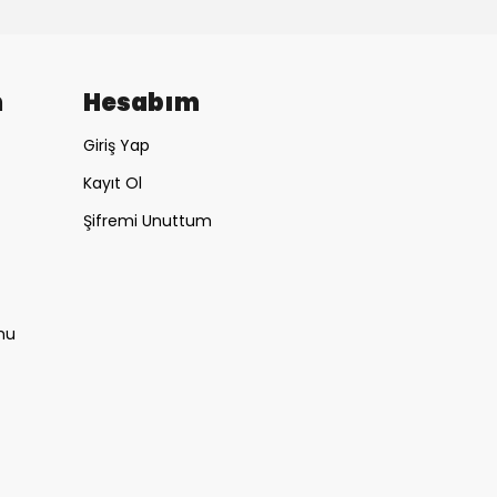
m
Hesabım
Giriş Yap
Kayıt Ol
Şifremi Unuttum
mu