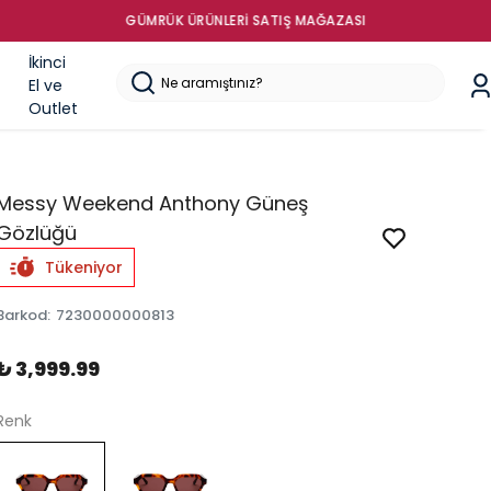
İkinci
El ve
Outlet
Messy Weekend Anthony Güneş
Gözlüğü
Tükeniyor
Barkod
:
7230000000813
₺ 3,999.99
Renk