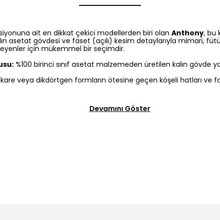
siyonuna ait en dikkat çekici modellerden biri olan
Anthony
, bu
n asetat gövdesi ve faset (açılı) kesim detaylarıyla mimari, fütür
teyenler için mükemmel bir seçimdir.
usu:
%100 birinci sınıf asetat malzemeden üretilen kalın gövde yap
 kare veya dikdörtgen formların ötesine geçen köşeli hatları ve fas
Devamını Göster