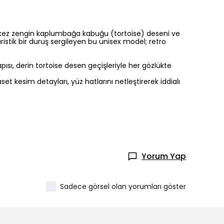
 kez zengin kaplumbağa kabuğu (tortoise) deseni ve
istik bir duruş sergileyen bu unisex model; retro
ısı, derin tortoise desen geçişleriyle her gözlükte
et kesim detayları, yüz hatlarını netleştirerek iddialı
Yorum Yap
Sadece görsel olan yorumları göster