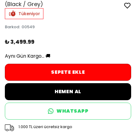
(Black / Grey)
Tükeniyor
Barkod
:
00549
₺ 3,499.99
Aynı Gün Kargo... 🚚
SEPETE EKLE
HEMEN AL
WHATSAPP
1.000 TL üzeri ücretsiz kargo