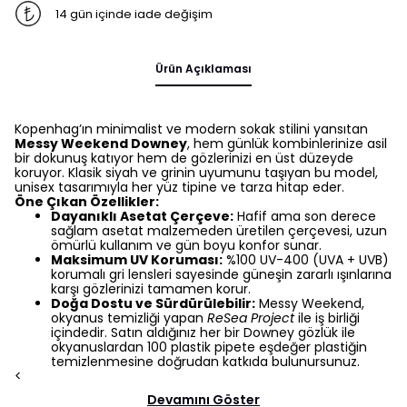
14 gün içinde iade değişim
Ürün Açıklaması
Kopenhag’ın minimalist ve modern sokak stilini yansıtan
Messy Weekend Downey
, hem günlük kombinlerinize asil
bir dokunuş katıyor hem de gözlerinizi en üst düzeyde
koruyor. Klasik siyah ve grinin uyumunu taşıyan bu model,
unisex tasarımıyla her yüz tipine ve tarza hitap eder.
Öne Çıkan Özellikler:
Dayanıklı Asetat Çerçeve:
Hafif ama son derece
sağlam asetat malzemeden üretilen çerçevesi, uzun
ömürlü kullanım ve gün boyu konfor sunar.
Maksimum UV Koruması:
%100 UV-400 (UVA + UVB)
korumalı gri lensleri sayesinde güneşin zararlı ışınlarına
karşı gözlerinizi tamamen korur.
Doğa Dostu ve Sürdürülebilir:
Messy Weekend,
okyanus temizliği yapan
ReSea Project
ile iş birliği
içindedir. Satın aldığınız her bir Downey gözlük ile
okyanuslardan 100 plastik pipete eşdeğer plastiğin
temizlenmesine doğrudan katkıda bulunursunuz.
<
Devamını Göster