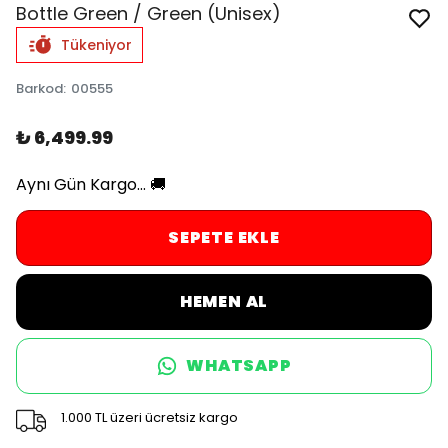
Bottle Green / Green (Unisex)
Tükeniyor
Barkod
:
00555
₺ 6,499.99
Aynı Gün Kargo... 🚚
SEPETE EKLE
HEMEN AL
WHATSAPP
1.000 TL üzeri ücretsiz kargo