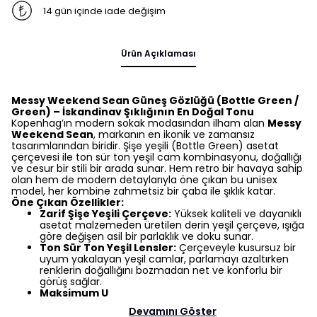
14 gün içinde iade değişim
Ürün Açıklaması
Messy Weekend Sean Güneş Gözlüğü (Bottle Green /
Green) – İskandinav Şıklığının En Doğal Tonu
Kopenhag’ın modern sokak modasından ilham alan
Messy
Weekend Sean
, markanın en ikonik ve zamansız
tasarımlarından biridir. Şişe yeşili (Bottle Green) asetat
çerçevesi ile ton sür ton yeşil cam kombinasyonu, doğallığı
ve cesur bir stili bir arada sunar. Hem retro bir havaya sahip
olan hem de modern detaylarıyla öne çıkan bu unisex
model, her kombine zahmetsiz bir çaba ile şıklık katar.
Öne Çıkan Özellikler:
Zarif Şişe Yeşili Çerçeve:
Yüksek kaliteli ve dayanıklı
asetat malzemeden üretilen derin yeşil çerçeve, ışığa
göre değişen asil bir parlaklık ve doku sunar.
Ton Sür Ton Yeşil Lensler:
Çerçeveyle kusursuz bir
uyum yakalayan yeşil camlar, parlamayı azaltırken
renklerin doğallığını bozmadan net ve konforlu bir
görüş sağlar.
Maksimum U
Devamını Göster