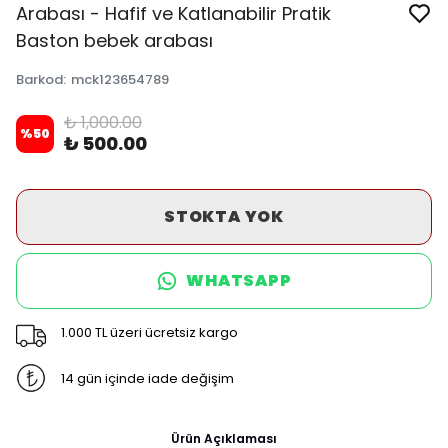
Arabası - Hafif ve Katlanabilir Pratik
Baston bebek arabası
Barkod
:
mck123654789
₺ 1,000.00
%
50
₺ 500.00
STOKTA YOK
WHATSAPP
1.000 TL üzeri ücretsiz kargo
14 gün içinde iade değişim
Ürün Açıklaması