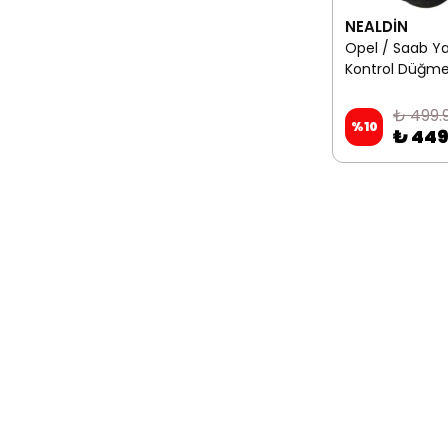
NEALDİN
Opel / Saab Y
Kontrol Düğme
₺ 499.
%
10
₺ 449