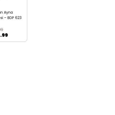
an Ayna
si – BDP 623
99
.99