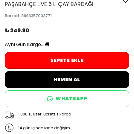
PAŞABAHÇE LIVE 6 LI ÇAY BARDAĞI
Barkod
:
8693357033771
₺ 249.90
Aynı Gün Kargo... 🚚
SEPETE EKLE
HEMEN AL
WHATSAPP
1.000 TL üzeri ücretsiz kargo
14 gün içinde iade değişim