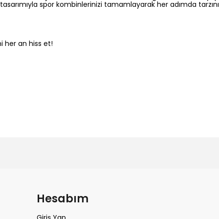
asarımıyla spor kombinlerinizi tamamlayarak her adımda tarzınızı
i her an hiss et!
m
Hesabım
Giriş Yap