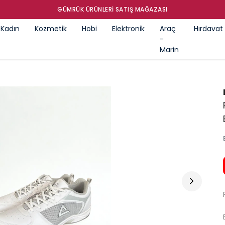
GÜMRÜK ÜRÜNLERI SATIŞ MAĞAZASI
Kadın
Kozmetik
Hobi
Elektronik
Araç
Hırdavat
-
Marin