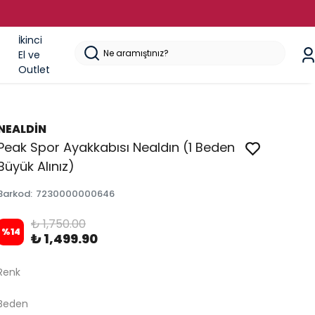
İkinci
El ve
Outlet
NEALDİN
Peak Spor Ayakkabısı Nealdın (1 Beden
Büyük Alınız)
Barkod
:
7230000000646
₺ 1,750.00
%
14
₺ 1,499.90
Renk
Beden