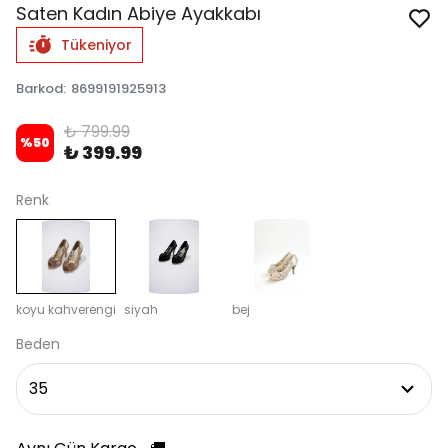
Saten Kadın Abiye Ayakkabı
Tükeniyor
Barkod
:
8699191925913
₺ 799.99
%
50
₺ 399.99
Renk
koyu kahverengi
siyah
bej
Beden