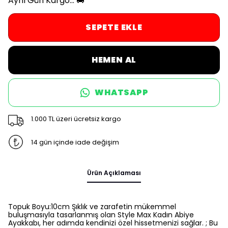
Aynı Gün Kargo... 🚚
SEPETE EKLE
HEMEN AL
WHATSAPP
1.000 TL üzeri ücretsiz kargo
14 gün içinde iade değişim
Ürün Açıklaması
Topuk Boyu:10cm Şıklık ve zarafetin mükemmel
buluşmasıyla tasarlanmış olan Style Max Kadın Abiye
Ayakkabı, her adımda kendinizi özel hissetmenizi sağlar. ; Bu