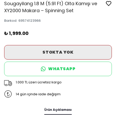
Sougayilang 1.8 M (5.91 Ft) Olta Kamışı ve
XY2000 Makara – Spinning Set
Barkod
:
69574123966
₺ 1,999.00
STOKTA YOK
WHATSAPP
1.000 TL üzeri ücretsiz kargo
14 gün içinde iade değişim
Ürün Açıklaması