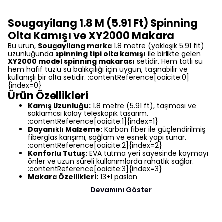
Sougayilang 1.8 M (5.91 Ft) Spinning
Olta Kamışı ve XY2000 Makara
Bu ürün,
Sougayilang marka
1.8 metre (yaklaşık 5.91 fit)
uzunluğunda
spinning tipi olta kamışı
ile birlikte gelen
XY2000 model spinning makarası
setidir. Hem tatlı su
hem hafif tuzlu su balıkçılığı için uygun, taşınabilir ve
kullanışlı bir olta setidir. :contentReference[oaicite:0]
{index=0}
Ürün Özellikleri
Kamış Uzunluğu:
1.8 metre (5.91 ft), taşıması ve
saklaması kolay teleskopik tasarım.
:contentReference[oaicite:1]{index=1}
Dayanıklı Malzeme:
Karbon fiber ile güçlendirilmiş
fiberglas karışımı, sağlam ve esnek yapı sunar.
:contentReference[oaicite:2]{index=2}
Konforlu Tutuş:
EVA tutma yeri sayesinde kaymayı
önler ve uzun süreli kullanımlarda rahatlık sağlar.
:contentReference[oaicite:3]{index=3}
Makara Özellikleri:
13+1 paslan
Devamını Göster