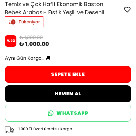
Temiz ve Çok Hafif Ekonomik Baston
Bebek Arabası- Fıstık Yeşili ve Desenli
Tükeniyor
₺ 1,300.00
%
23
₺ 1,000.00
Aynı Gün Kargo... 🚚
SEPETE EKLE
HEMEN AL
WHATSAPP
1.000 TL üzeri ücretsiz kargo