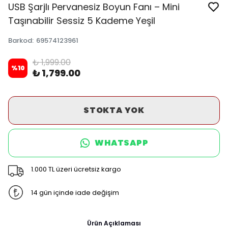
USB Şarjlı Pervanesiz Boyun Fanı – Mini
Taşınabilir Sessiz 5 Kademe Yeşil
Barkod
:
69574123961
₺ 1,999.00
%
10
₺ 1,799.00
STOKTA YOK
WHATSAPP
1.000 TL üzeri ücretsiz kargo
14 gün içinde iade değişim
Ürün Açıklaması