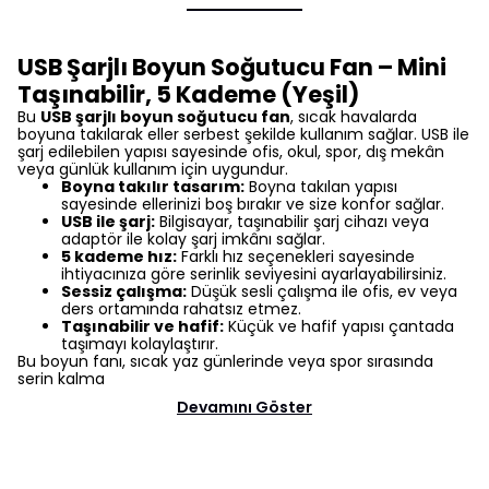
USB Şarjlı Boyun Soğutucu Fan – Mini
Taşınabilir, 5 Kademe (Yeşil)
Bu
USB şarjlı boyun soğutucu fan
, sıcak havalarda
boyuna takılarak eller serbest şekilde kullanım sağlar. USB ile
şarj edilebilen yapısı sayesinde ofis, okul, spor, dış mekân
veya günlük kullanım için uygundur.
Boyna takılır tasarım:
Boyna takılan yapısı
sayesinde ellerinizi boş bırakır ve size konfor sağlar.
USB ile şarj:
Bilgisayar, taşınabilir şarj cihazı veya
adaptör ile kolay şarj imkânı sağlar.
5 kademe hız:
Farklı hız seçenekleri sayesinde
ihtiyacınıza göre serinlik seviyesini ayarlayabilirsiniz.
Sessiz çalışma:
Düşük sesli çalışma ile ofis, ev veya
ders ortamında rahatsız etmez.
Taşınabilir ve hafif:
Küçük ve hafif yapısı çantada
taşımayı kolaylaştırır.
Bu boyun fanı, sıcak yaz günlerinde veya spor sırasında
serin kalma
Devamını Göster