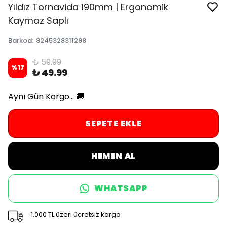
Yıldız Tornavida 190mm | Ergonomik
Kaymaz Saplı
Barkod
:
8245328311298
₺ 59.99
%
17
₺ 49.99
Aynı Gün Kargo... 🚚
SEPETE EKLE
HEMEN AL
WHATSAPP
1.000 TL üzeri ücretsiz kargo